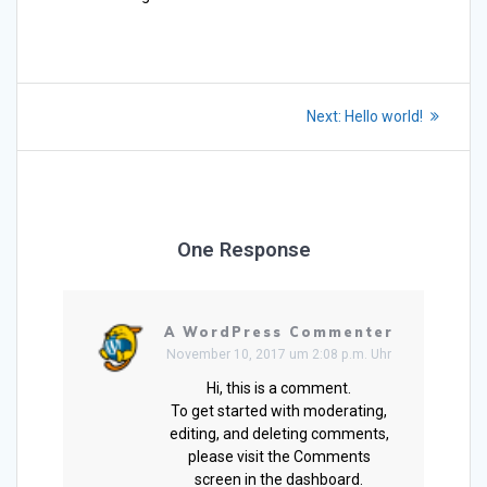
Beitragsnavigation
Next
Next:
Hello world!
post:
One Response
A WordPress Commenter
November 10, 2017 um 2:08 p.m. Uhr
Hi, this is a comment.
To get started with moderating,
editing, and deleting comments,
please visit the Comments
screen in the dashboard.